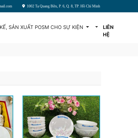
mail.com
1002 Tạ Quang Bửu, P. 6, Q. 8, TP. Hồ Chí Minh
 KẾ, SẢN XUẤT POSM CHO SỰ KIỆN
LIÊN
HỆ