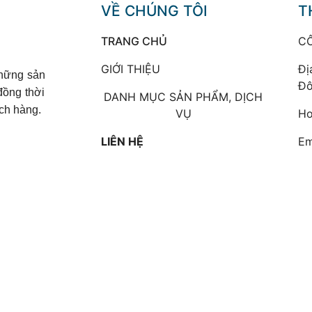
VỀ CHÚNG TÔI
T
TRANG CHỦ
C
GIỚI THIỆU
Đị
những sản
Đô
đồng thời
DANH MỤC SẢN PHẨM, DỊCH
ch hàng.
VỤ
Ho
LIÊN HỆ
Em