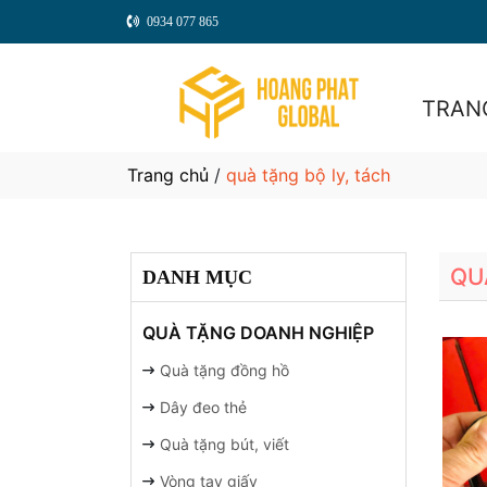
0934 077 865
TRAN
Trang chủ
/
quà tặng bộ ly, tách
QU
DANH MỤC
QUÀ TẶNG DOANH NGHIỆP
Quà tặng đồng hồ
Dây đeo thẻ
Quà tặng bút, viết
Vòng tay giấy