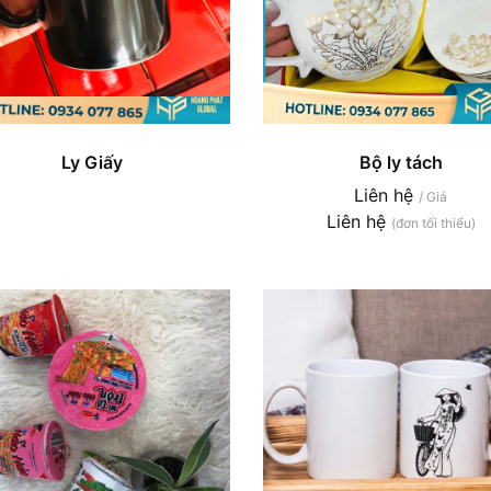
Ly Giấy
Bộ ly tách
Liên hệ
/ Giá
Liên hệ
(đơn tối thiểu)