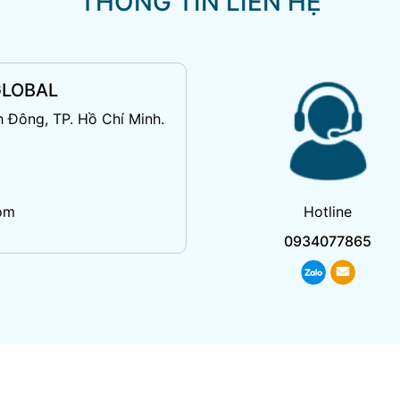
THÔNG TIN LIÊN HỆ
GLOBAL
 Đông, TP. Hồ Chí Minh.
Hotline
om
0934077865