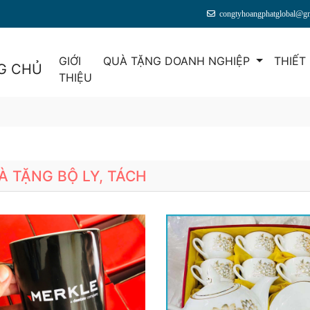
congtyhoangphatglobal@g
GIỚI
QUÀ TẶNG DOANH NGHIỆP
THIẾT
G CHỦ
THIỆU
À TẶNG BỘ LY, TÁCH